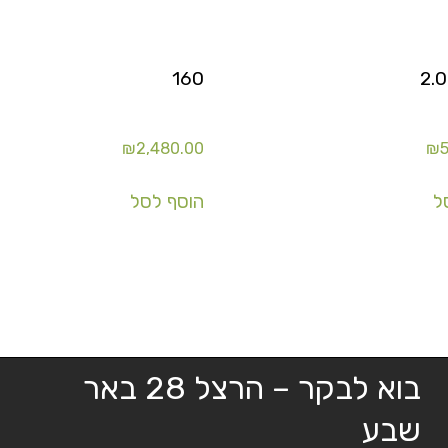
160
₪
2,480.00
₪
5
ל
הוסף לסל
בוא לבקר – הרצל 28 באר
שבע