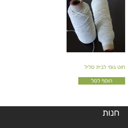
וט גומי לבית סליל
₪
3.0
הוסף לסל
חנות