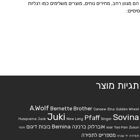
ם מגוון רחב, מחירים נוחים, מוצרים משלימים כמו רגליות
סיים:
תגיות מוצר
A.Wolf
Bernette
Brother
Consew
Elna
Golden Wheel
Juki
Sovina
Pfaff
Husqvarna
Jack
New Long
Singer
אוברלוק ברנינה Bernina
בובות דיגום
Zusun
Yao Han
xsor
חוטי
מספריים לתפירה
תפירה
יד שניה